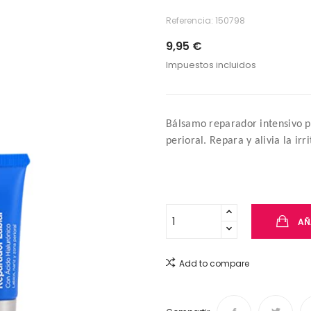
Referencia:
150798
9,95 €
Impuestos incluidos
Bálsamo reparador intensivo par
perioral. Repara y alivia la irr
AÑ
Add to compare