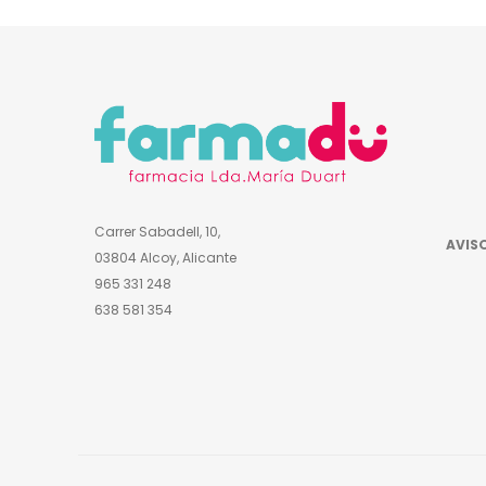
Carrer Sabadell, 10,
AVISO
03804 Alcoy, Alicante
965 331 248
638 581 354