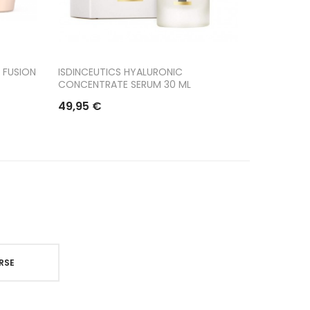
 FUSION
ISDINCEUTICS HYALURONIC
ISDIN PACK
CONCENTRATE SERUM 30 ML
CREMA...
49,95 €
19,95 €