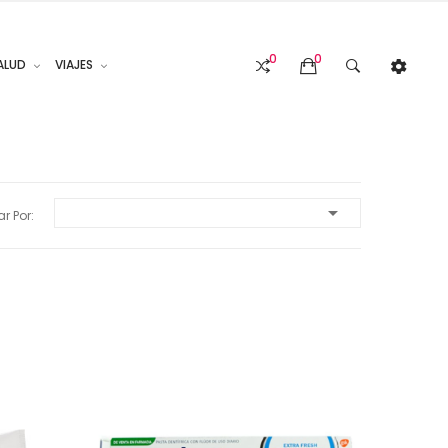
0
0
ALUD
VIAJES

r Por: