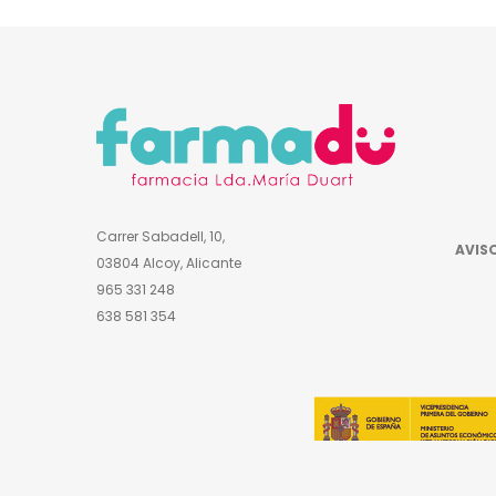
Carrer Sabadell, 10,
AVISO
03804 Alcoy, Alicante
965 331 248
638 581 354