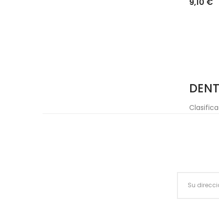
9,10 €
DENT
Clasific