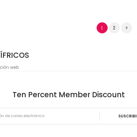
2
1

ÍFRICOS
ación web
Ten Percent Member Discount