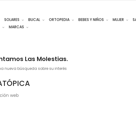
SOLARES
BUCAL
ORTOPEDIA
BEBES Y NIÑOS
MUJER
S
MARCAS
tamos Las Molestias.
na nueva búsqueda sobre su interés
 ATÓPICA
ación web