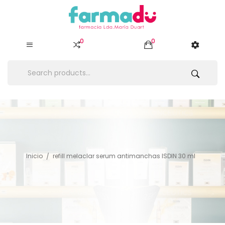
0
0
Inicio
refill melaclar serum antimanchas ISDIN 30 ml